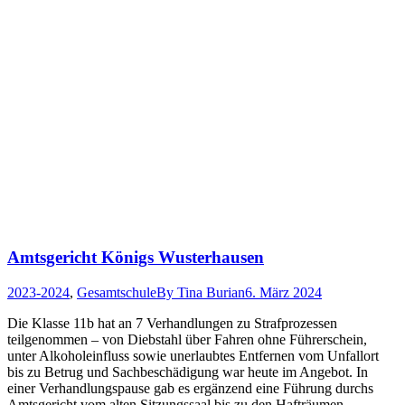
Amtsgericht Königs Wusterhausen
2023-2024
,
Gesamtschule
By
Tina Burian
6. März 2024
Die Klasse 11b hat an 7 Verhandlungen zu Strafprozessen
teilgenommen – von Diebstahl über Fahren ohne Führerschein,
unter Alkoholeinfluss sowie unerlaubtes Entfernen vom Unfallort
bis zu Betrug und Sachbeschädigung war heute im Angebot. In
einer Verhandlungspause gab es ergänzend eine Führung durchs
Amtsgericht vom alten Sitzungssaal bis zu den Hafträumen.