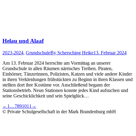
Helau und Alaaf
2023-2024
,
Grundschule
By
Schersching Heike
13. Februar 2024
Am 13. Februar 2024 herrschte am Vormittag an unserer
Grundschule in allen Räumen närrisches Treiben. Piraten,
Einhörner, Tänzerinnen, Polizisten, Katzen und viele andere Kinder
in ihren Verkleidungen frühstückten zu Beginn in ihren Klassen und
stellten dort ihre Kostüme vor. Anschließend begann der
Stationsbetrieb. Neun Stationen konnte jedes Kind aufsuchen und
seine Geschicklichkeit und sein Spielglück…
←
1
…
7
8
9
10
11
→
© Private Schulgesellschaft in der Mark Brandenburg mbH