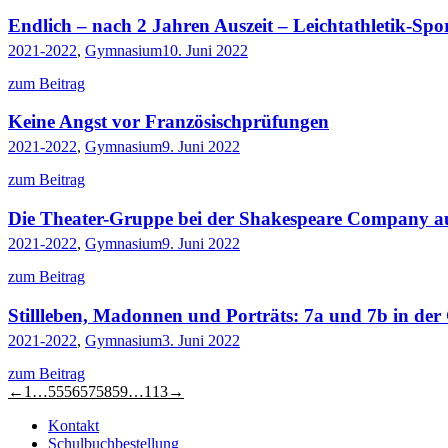
Endlich – nach 2 Jahren Auszeit – Leichtathletik-Spor
2021-2022
,
Gymnasium
10. Juni 2022
zum Beitrag
Keine Angst vor Französischprüfungen
2021-2022
,
Gymnasium
9. Juni 2022
zum Beitrag
Die Theater-Gruppe bei der Shakespeare Company a
2021-2022
,
Gymnasium
9. Juni 2022
zum Beitrag
Stillleben, Madonnen und Porträts: 7a und 7b in der
2021-2022
,
Gymnasium
3. Juni 2022
zum Beitrag
←
1
…
55
56
57
58
59
…
113
→
Kontakt
Schulbuchbestellung