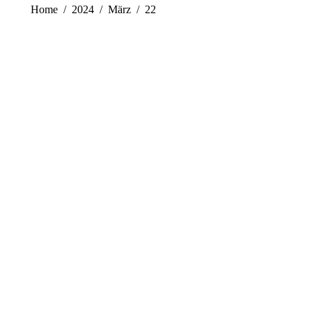
You are here:
Home
2024
März
22