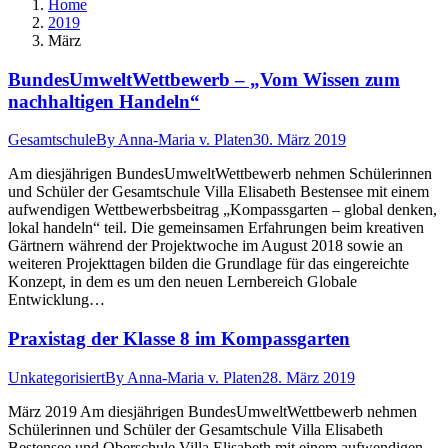
Home
2019
März
BundesUmweltWettbewerb – „Vom Wissen zum
nachhaltigen Handeln“
Gesamtschule
By
Anna-Maria v. Platen
30. März 2019
Am diesjährigen BundesUmweltWettbewerb nehmen Schülerinnen
und Schüler der Gesamtschule Villa Elisabeth Bestensee mit einem
aufwendigen Wettbewerbsbeitrag „Kompassgarten – global denken,
lokal handeln“ teil. Die gemeinsamen Erfahrungen beim kreativen
Gärtnern während der Projektwoche im August 2018 sowie an
weiteren Projekttagen bilden die Grundlage für das eingereichte
Konzept, in dem es um den neuen Lernbereich Globale
Entwicklung…
Praxistag der Klasse 8 im Kompassgarten
Unkategorisiert
By
Anna-Maria v. Platen
28. März 2019
März 2019 Am diesjährigen BundesUmweltWettbewerb nehmen
Schülerinnen und Schüler der Gesamtschule Villa Elisabeth
Bestensee und Oberschule Villa Elisabeth mit einem aufwendigen