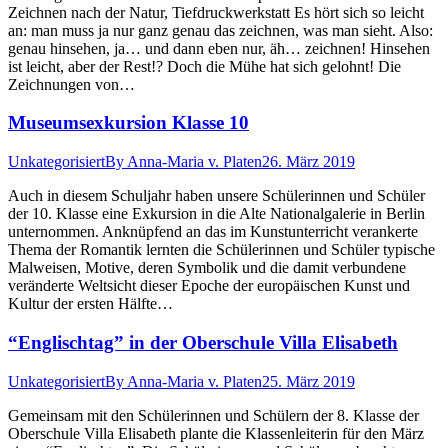
Zeichnen nach der Natur, Tiefdruckwerkstatt Es hört sich so leicht
an: man muss ja nur ganz genau das zeichnen, was man sieht. Also:
genau hinsehen, ja… und dann eben nur, äh… zeichnen! Hinsehen
ist leicht, aber der Rest!? Doch die Mühe hat sich gelohnt! Die
Zeichnungen von…
Museumsexkursion Klasse 10
Unkategorisiert
By
Anna-Maria v. Platen
26. März 2019
Auch in diesem Schuljahr haben unsere Schülerinnen und Schüler
der 10. Klasse eine Exkursion in die Alte Nationalgalerie in Berlin
unternommen. Anknüpfend an das im Kunstunterricht verankerte
Thema der Romantik lernten die Schülerinnen und Schüler typische
Malweisen, Motive, deren Symbolik und die damit verbundene
veränderte Weltsicht dieser Epoche der europäischen Kunst und
Kultur der ersten Hälfte…
“Englischtag” in der Oberschule Villa Elisabeth
Unkategorisiert
By
Anna-Maria v. Platen
25. März 2019
Gemeinsam mit den Schülerinnen und Schülern der 8. Klasse der
Oberschule Villa Elisabeth plante die Klassenleiterin für den März