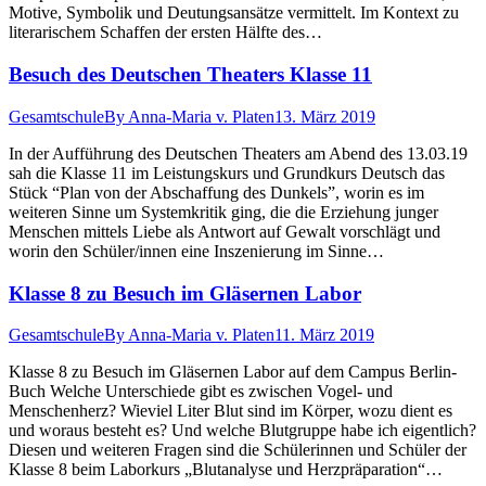
Motive, Symbolik und Deutungsansätze vermittelt. Im Kontext zu
literarischem Schaffen der ersten Hälfte des…
Besuch des Deutschen Theaters Klasse 11
Gesamtschule
By
Anna-Maria v. Platen
13. März 2019
In der Aufführung des Deutschen Theaters am Abend des 13.03.19
sah die Klasse 11 im Leistungskurs und Grundkurs Deutsch das
Stück “Plan von der Abschaffung des Dunkels”, worin es im
weiteren Sinne um Systemkritik ging, die die Erziehung junger
Menschen mittels Liebe als Antwort auf Gewalt vorschlägt und
worin den Schüler/innen eine Inszenierung im Sinne…
Klasse 8 zu Besuch im Gläsernen Labor
Gesamtschule
By
Anna-Maria v. Platen
11. März 2019
Klasse 8 zu Besuch im Gläsernen Labor auf dem Campus Berlin-
Buch Welche Unterschiede gibt es zwischen Vogel- und
Menschenherz? Wieviel Liter Blut sind im Körper, wozu dient es
und woraus besteht es? Und welche Blutgruppe habe ich eigentlich?
Diesen und weiteren Fragen sind die Schülerinnen und Schüler der
Klasse 8 beim Laborkurs „Blutanalyse und Herzpräparation“…