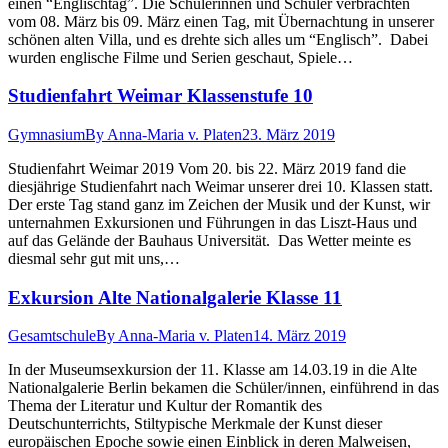
einen “Englischtag”. Die Schülerinnen und Schüler verbrachten
vom 08. März bis 09. März einen Tag, mit Übernachtung in unserer
schönen alten Villa, und es drehte sich alles um “Englisch”. Dabei
wurden englische Filme und Serien geschaut, Spiele…
Studienfahrt Weimar Klassenstufe 10
Gymnasium
By
Anna-Maria v. Platen
23. März 2019
Studienfahrt Weimar 2019 Vom 20. bis 22. März 2019 fand die
diesjährige Studienfahrt nach Weimar unserer drei 10. Klassen statt.
Der erste Tag stand ganz im Zeichen der Musik und der Kunst, wir
unternahmen Exkursionen und Führungen in das Liszt-Haus und
auf das Gelände der Bauhaus Universität. Das Wetter meinte es
diesmal sehr gut mit uns,…
Exkursion Alte Nationalgalerie Klasse 11
Gesamtschule
By
Anna-Maria v. Platen
14. März 2019
In der Museumsexkursion der 11. Klasse am 14.03.19 in die Alte
Nationalgalerie Berlin bekamen die Schüler/innen, einführend in das
Thema der Literatur und Kultur der Romantik des
Deutschunterrichts, Stiltypische Merkmale der Kunst dieser
europäischen Epoche sowie einen Einblick in deren Malweisen,