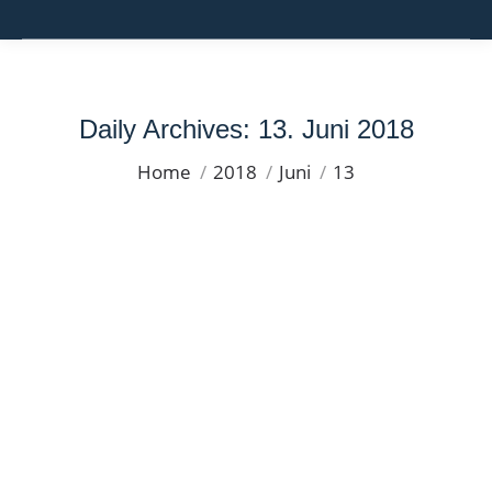
Daily Archives:
13. Juni 2018
You are here:
Home
2018
Juni
13
Willkommen Klasse 7
Unkategorisiert
By
Anna-Maria v. Platen
13. Juni 2018
Am Willkommenstag der neuen Klasse 7 und ihrer
Familien in der Oberschule Villa Elisabeth Eichwalde
haben die Schülerinnen und Schüler bei
strahlendem Sonnenschein erste wichtige
Informationen für den neuen Abschnitt im
kommenden Schuljahr erfahren. Wir haben die