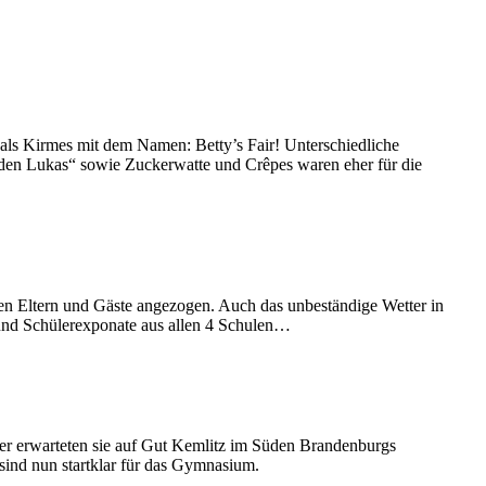
r als Kirmes mit dem Namen: Betty’s Fair! Unterschiedliche
u den Lukas“ sowie Zuckerwatte und Crêpes waren eher für die
deren Eltern und Gäste angezogen. Auch das unbeständige Wetter in
und Schülerexponate aus allen 4 Schulen…
ber erwarteten sie auf Gut Kemlitz im Süden Brandenburgs
ind nun startklar für das Gymnasium.