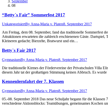
September
08
“Betty´s Fair” Sommerfest 2017
Unkategorisiert
By
Anna-Maria v. Platen
8. September 2017
Am Freitag, dem 08. September, fand das traditionelle Sommerfest der
Attraktionen erwarteten die zahlreich erschienenen Gäste. Dartspiel
Kleineren gedacht; Bierzelte, Bratwurst und ein…
Betty`s Fair 2017
Gymnasium
By
Anna-Maria v. Platen
8. September 2017
Die traditionelle Kirmes der Fördervereine der Privatschulen Villa E
diesem Jahr tat der großartigen Stimmung keinen Abbruch. Es wurde
Kennenlernfahrt der 7. Klassen
Gymnasium
By
Anna-Maria v. Platen
8. September 2017
05.-08. September 2018 Das neue Schuljahr begann für die Klassen 7a
verschiedene Aktionsblocks: Teamübungen, gemeinsames Kochen und 