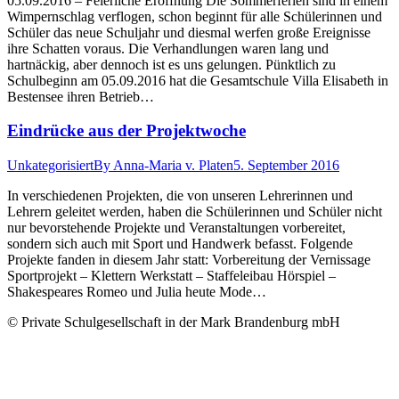
05.09.2016 – Feierliche Eröffnung Die Sommerferien sind in einem
Wimpernschlag verflogen, schon beginnt für alle Schülerinnen und
Schüler das neue Schuljahr und diesmal werfen große Ereignisse
ihre Schatten voraus. Die Verhandlungen waren lang und
hartnäckig, aber dennoch ist es uns gelungen. Pünktlich zu
Schulbeginn am 05.09.2016 hat die Gesamtschule Villa Elisabeth in
Bestensee ihren Betrieb…
Eindrücke aus der Projektwoche
Unkategorisiert
By
Anna-Maria v. Platen
5. September 2016
In verschiedenen Projekten, die von unseren Lehrerinnen und
Lehrern geleitet werden, haben die Schülerinnen und Schüler nicht
nur bevorstehende Projekte und Veranstaltungen vorbereitet,
sondern sich auch mit Sport und Handwerk befasst. Folgende
Projekte fanden in diesem Jahr statt: Vorbereitung der Vernissage
Sportprojekt – Klettern Werkstatt – Staffeleibau Hörspiel –
Shakespeares Romeo und Julia heute Mode…
© Private Schulgesellschaft in der Mark Brandenburg mbH