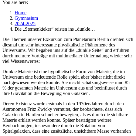
You are here:
Home
Gymnasium
2024-2025
Die „Sternenkieker“ reisten ins „dunkle…
Die Themen unserer Exkursion zum Planetarium Berlin drehten sich
diesmal um sehr interessante physikalische Phänomene des
Universums. Wir begaben uns auf die „dunkle Seite“ und erfuhren
durch mehrere Vorträge mit multimedialer Untermalung wieder sehr
viel Wissenswertes:
Dunkle Materie ist eine hypothetische Form von Materie, die im
Universum eine bedeutende Rolle spielt, aber bisher nicht direkt
nachgewiesen werden konnte. Sie macht schätzungsweise rund 85
% der gesamten Materie im Universum aus und beeinflusst durch
ihre Gravitation die Bewegung von Galaxien.
Deren Existenz wurde erstmals in den 1930er-Jahren durch den
Astronomen Fritz Zwicky vermutet, der beobachtete, dass sich
Galaxien in Haufen schneller bewegten, als es durch die sichtbare
Materie erklärt werden konnte. Später bestätigten weitere
Beobachtungen, insbesondere durch die Rotation von
Spiralgalaxien, dass eine zusätzliche, unsichtbare Masse vorhanden