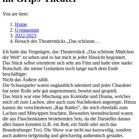
You are here:
Home
Gymnasium
2022-2023
Besuch des Theaterstücks „Das schönste…
Ich hatte das Vergnügen, das Theaterstück „Das schönste Mädchen
der Welt“ zu sehen und es hat mich in jeder Hinsicht begeistert.
Das Stück selbst orientierte sich sehr am Film und hatte eine starke
Botschaft, die meine Gedanken noch lange nach dem Ende
beschäftigte:
Nicht das Äußere zählt.
Die Schauspieler waren unglaublich talentiert und jeder Charakter
hat seine Rolle sehr gut angenommen, besetzt und gespielt.
Das Stück war eine Mischung aus Komödie und Drama, welches
mich oft zum Lachen, aber auch zum Nachdenken angeregte. Hinzu
kamen die verschiedenen „Rap Battles“, die mich ebenfalls zum
Lachen und Mitwippen brachten. Besonders beeindruckend waren
die aus Flaschenkästen bestehenden Sets, da die Darsteller daraus
alles bauen konnten (z.B. ein Bett, ein Stuhl oder auch das
Brandenburger Tor). Die Show war nicht nur kurzweilig, sondern
auch äußerst tiefgründig und gleichzeitig authentisch gestaltet.