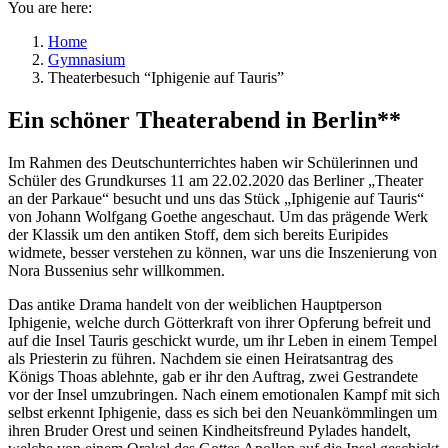
You are here:
Home
Gymnasium
Theaterbesuch “Iphigenie auf Tauris”
Ein schöner Theaterabend in Berlin**
Im Rahmen des Deutschunterrichtes haben wir Schülerinnen und
Schüler des Grundkurses 11 am 22.02.2020 das Berliner „Theater
an der Parkaue“ besucht und uns das Stück „Iphigenie auf Tauris“
von Johann Wolfgang Goethe angeschaut. Um das prägende Werk
der Klassik um den antiken Stoff, dem sich bereits Euripides
widmete, besser verstehen zu können, war uns die Inszenierung von
Nora Bussenius sehr willkommen.
Das antike Drama handelt von der weiblichen Hauptperson
Iphigenie, welche durch Götterkraft von ihrer Opferung befreit und
auf die Insel Tauris geschickt wurde, um ihr Leben in einem Tempel
als Priesterin zu führen. Nachdem sie einen Heiratsantrag des
Königs Thoas ablehnte, gab er ihr den Auftrag, zwei Gestrandete
vor der Insel umzubringen. Nach einem emotionalen Kampf mit sich
selbst erkennt Iphigenie, dass es sich bei den Neuankömmlingen um
ihren Bruder Orest und seinen Kindheitsfreund Pylades handelt,