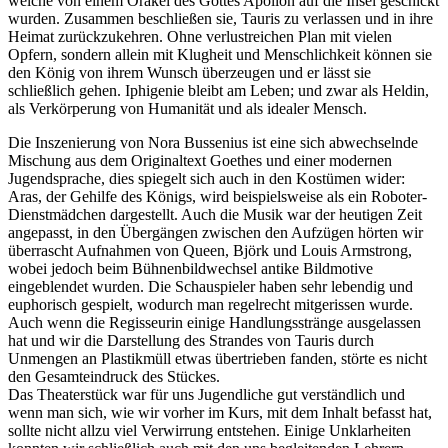
welche von einem Orakel des Gottes Apollon auf die Insel geschickt
wurden. Zusammen beschließen sie, Tauris zu verlassen und in ihre
Heimat zurückzukehren. Ohne verlustreichen Plan mit vielen
Opfern, sondern allein mit Klugheit und Menschlichkeit können sie
den König von ihrem Wunsch überzeugen und er lässt sie
schließlich gehen. Iphigenie bleibt am Leben; und zwar als Heldin,
als Verkörperung von Humanität und als idealer Mensch.
Die Inszenierung von Nora Bussenius ist eine sich abwechselnde
Mischung aus dem Originaltext Goethes und einer modernen
Jugendsprache, dies spiegelt sich auch in den Kostümen wider:
Aras, der Gehilfe des Königs, wird beispielsweise als ein Roboter-
Dienstmädchen dargestellt. Auch die Musik war der heutigen Zeit
angepasst, in den Übergängen zwischen den Aufzügen hörten wir
überrascht Aufnahmen von Queen, Björk und Louis Armstrong,
wobei jedoch beim Bühnenbildwechsel antike Bildmotive
eingeblendet wurden. Die Schauspieler haben sehr lebendig und
euphorisch gespielt, wodurch man regelrecht mitgerissen wurde.
Auch wenn die Regisseurin einige Handlungsstränge ausgelassen
hat und wir die Darstellung des Strandes von Tauris durch
Unmengen an Plastikmüll etwas übertrieben fanden, störte es nicht
den Gesamteindruck des Stückes.
Das Theaterstück war für uns Jugendliche gut verständlich und
wenn man sich, wie wir vorher im Kurs, mit dem Inhalt befasst hat,
sollte nicht allzu viel Verwirrung entstehen. Einige Unklarheiten