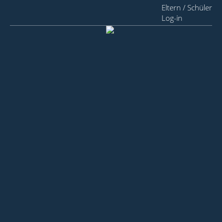
Eltern / Schüler
Log-in
Menu
Start
Unsere Schulen
Grundschule Villa Elisabeth
Schule und mehr
Konzept
Aufnahme
Abschlüsse
Arbeitsgemeinschaften
Schulleitung
Hort Villa Elisabeth
Förderverein
Kontakt
Archiv
Gymnasium Villa Elisabeth
Schule und mehr
Konzept
Internationale Ausrichtung
Aufnahme
Abschlüsse
Arbeitsgemeinschaften