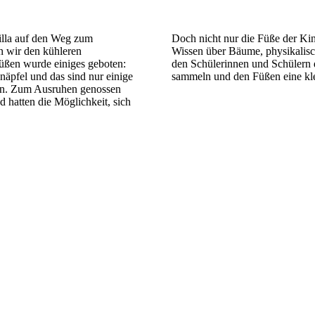
illa auf den Weg zum
Doch nicht nur die Füße der Ki
n wir den kühleren
Wissen über Bäume, physikalisc
üßen wurde einiges geboten:
den Schülerinnen und Schülern 
äpfel und das sind nur einige
sammeln und den Füßen eine kle
ten. Zum Ausruhen genossen
 hatten die Möglichkeit, sich